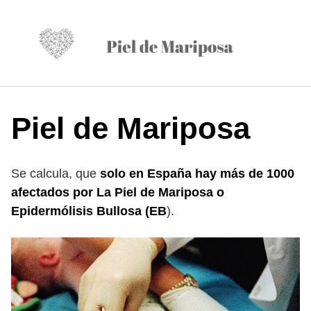
S
a
l
t
a
r
a
Piel de Mariposa
l
c
o
Se calcula, que
solo en España hay más de 1000
n
t
afectados por La Piel de Mariposa o
e
Epidermólisis Bullosa (EB
).
n
i
d
o